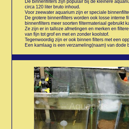
De binnenfilters zijn populair bij de kleinere aquar
circa 120 liter bruto inhoud.
Voor zeewater aquarium zijn er speciale binnenfilt
De grotere binnenfilters worden ook losse interne 
binnenfilters meer soorten filtermateriaal gebruikt 
Ze zijn er in talloze afmetingen en merken en filter
van fijn tot grof en met en zonder koolstof.
Tegenwoordig zijn er ook binnen filters met een op
Een kamlaag is een verzameling(naam) van dode bacte