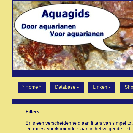
.
* Home *
Database
Linken
Sho
.
Filters.
Er is een verscheidenheid aan filters van simpel tot 
De meest voorkomende staan in het volgende lijstj